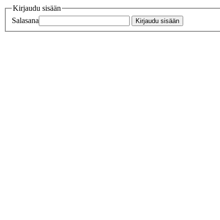
Kirjaudu sisään
Salasana