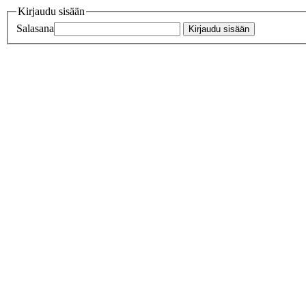
Kirjaudu sisään
Salasana