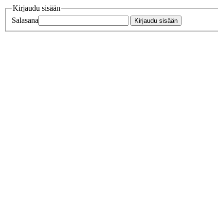
Kirjaudu sisään
Salasana