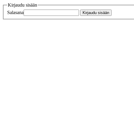
Kirjaudu sisään
Salasana