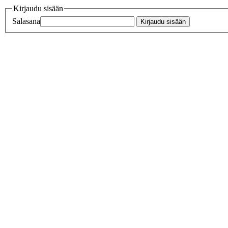
Kirjaudu sisään
Salasana