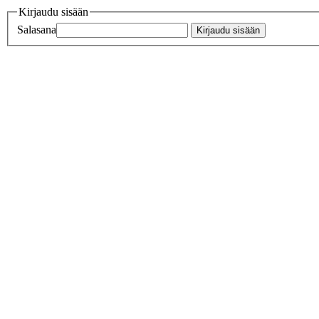
Kirjaudu sisään
Salasana