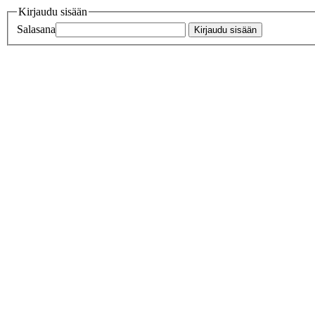
Kirjaudu sisään
Salasana