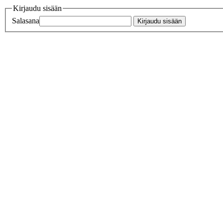
Kirjaudu sisään
Salasana